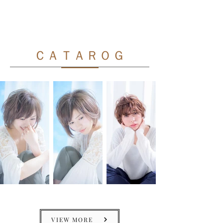
ト
夏
に、
ケ
食
ア
品
を
の
よ
よ
ＣＡＴＡＲＯＧ
り
う
快
な
適
想
に』
い
を
込
め
て
つ
く
っ
た
コ
ス
メ
で
す。
VIEW MORE
※