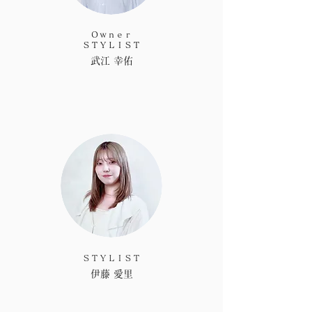
に
必
要
Ｏｗｎｅｒ
の
​ＳＴＹＬＩＳＴ
な
​武江 幸佑
い
成
分
や
大
地
に
還
ら
な
い
成
分
は、
で
​ＳＴＹＬＩＳＴ
き
伊藤 愛里
る
限
り