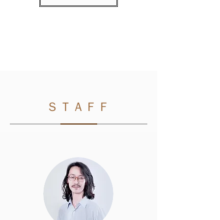
１
そ
の
た
め
に、
原
料
の
ひ
と
ＳＴＡＦＦ
つ
ひ
と
つ
を
選
び
抜
き、
肌
や
髪