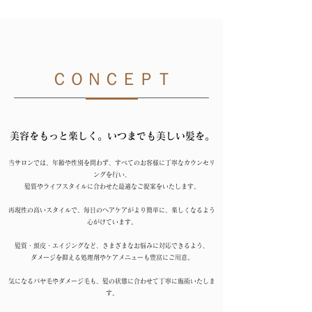
ＣＯＮＣＥＰＴ
美容をもっと楽しく。いつまでも美しい髪を。
当サロンでは、年齢や性別を問わず、すべてのお客様に丁寧なカウンセリ
ングを行い、
髪質やライフスタイルに合わせた最適なご提案をいたします。
再現性の高いスタイルで、毎日のヘアケアがより簡単に、楽しくなるよう
心がけています。
髪質・頭皮・エイジングなど、さまざまなお悩みに対応できるよう、
ダメージを抑える処理剤やケアメニューも豊富にご用意。
気になるパヤ毛やダメージ毛も、髪の状態に合わせて丁寧に施術いたしま
す。