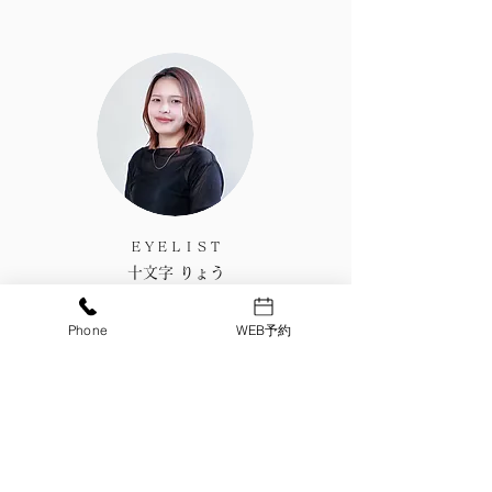
配
合
し
ま
せ
ん。
界
面
活
性
剤
は、
​ＥＹＥＬＩＳＴ
天
十文字 りょう
然
成
分
Phone
WEB予約
に
よ
る
発
酵
の
ち
か